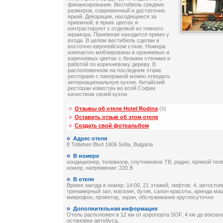
финансирования. Вестибюль средних
размеров, современный и достаточно
яркий. Декорации, находящиеся за
приемной, в ярких цветах и
контрастируют с отделкой из темного
мрамора. Приемная находится прямо у
входа. В целом вестибюль сделан в
восточно-европейском стиле. Номера
компактно меблированы в оранжевых и
коричневых цветах с белыми стенами и
работой по коричневому дереву. В
расположенном на последнем этаже
ресторане с панорамой можно отведать
интернациональную кухню. Китайский
ресторан известен во всей Софии
качеством своей кухни.
Отзывы об отеле Hotel Rodina
(0)
Оставить отзыв об этом отеле
Создать свой фотоальбом
Адрес отеля
8 Totleben Blvd 1606 Sofia, Bulgaria
В номере
кондиционер, телевизор, спутниковое ТВ, радио, прямой тел
номер, напряжение: 220 В
В отеле
Время заезда в номер: 14:00, 21 этажей, лифтов: 4, автостоя
тренажерный зал, магазин, бутик, салон красоты, аренда ма
микрофон, проектор, экран, обслуживание круглосуточно
Дополнительная информация
Отель расположен в 12 км от аэропорта SOF, 4 км до вокзала
остановки автобуса,