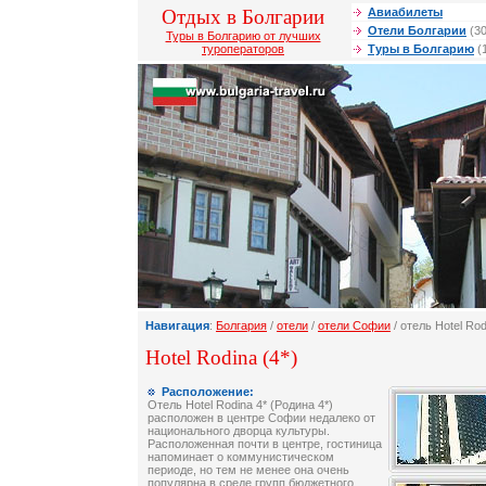
Отдых в Болгарии
Авиабилеты
Отели Болгарии
(30
Туры в Болгарию от лучших
туроператоров
Туры в Болгарию
(
Навигация
:
Болгария
/
отели
/
отели Софии
/ отель Hotel Rod
Hotel Rodina (4*)
Расположение:
Отель Hotel Rodina 4* (Родина 4*)
расположен в центре Софии недалеко от
национального дворца культуры.
Расположенная почти в центре, гостиница
напоминает о коммунистическом
периоде, но тем не менее она очень
популярна в среде групп бюджетного