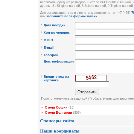
вестибюль средних размеров. В отеле 241 Double с ванной, 2 
душем, 81 Single с ванной, 3 Suite с ванной, 9 Triple с ванной.
Для организации тура в этот отель звоните по тел: +7 (495)
7
или
заполните поля формы заявки
:
*
Дата поездки
*
Кол-во человек
*
Ф.И.О
*
E-mail
*
Телефон
Доп. информация
*
Введите код на
картинке
Поля, отмеченные звездочкой (*) обязательны для заполнен
Отели Софии
(15)
Отели Болгарии
(308)
Спонсоры сайта
Наши координаты