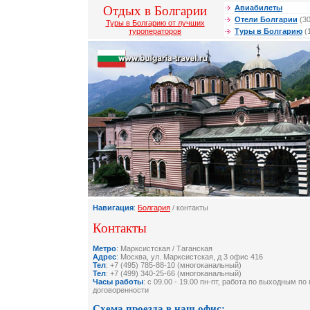
Отдых в Болгарии
Авиабилеты
Отели Болгарии
(30
Туры в Болгарию от лучших
туроператоров
Туры в Болгарию
(
Навигация
:
Болгария
/ контакты
Контакты
Метро
: Марксистская / Таганская
Адрес
: Москва, ул. Марксистская, д 3 офис 416
Тел
: +7 (495) 785-88-10 (многоканальный)
Тел
: +7 (499) 340-25-66 (многоканальный)
Часы работы
: с 09.00 - 19.00 пн-пт, работа по выходным п
договоренности
Схема проезда в наш офис: